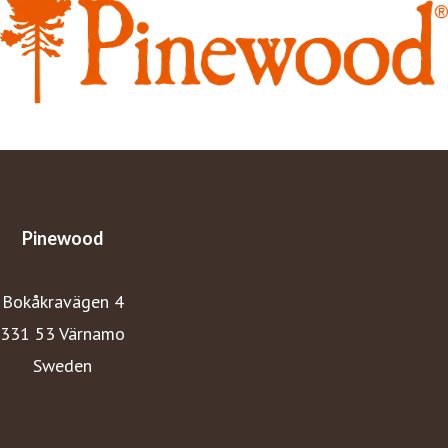
Pinewood ska du varje dag känna dig trygg, fri, bekväm
och inspirerad i naturen - oavsett årstid och väder.
Pinewood
Bokåkravägen 4
331 53 Värnamo
Sweden
Hemsida
Youtube