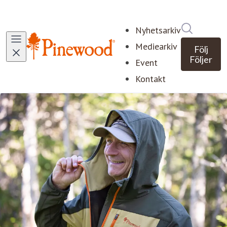
Sök i ny
Nyhetsarkiv
Mediearkiv
Följ
Följer
Event
Kontakt