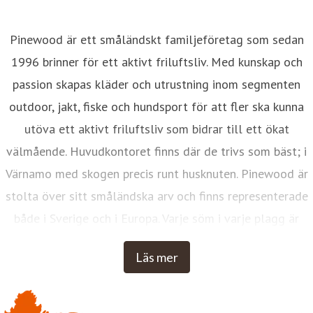
Pinewood är ett småländskt familjeföretag som sedan
1996 brinner för ett aktivt friluftsliv. Med kunskap och
passion skapas kläder och utrustning inom segmenten
outdoor, jakt, fiske och hundsport för att fler ska kunna
utöva ett aktivt friluftsliv som bidrar till ett ökat
välmående. Huvudkontoret finns där de trivs som bäst; i
Värnamo med skogen precis runt husknuten. Pinewood är
stolta över sitt småländska arv och finns representerade
både i Sverige och i Europa. Varje söm i varje plagg är
designad med erfarenhet, kunskap och omtanke, i Värnamo.
Läs mer
Inspirationen kommer från hur människor gör, inte hur man
vill att de ska göra. Pinewood drivs av sunt förnuft,
envishet, nyfikenhet och småländsk finurlighet. Med