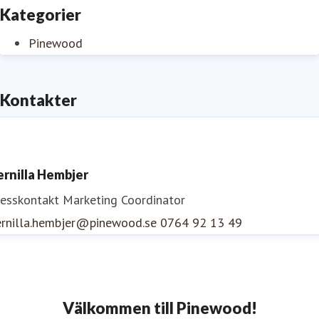
Kategorier
Pinewood
Kontakter
ernilla Hembjer
resskontakt
Marketing Coordinator
ernilla.hembjer@pinewood.se
0764 92 13 49
Välkommen till Pinewood!