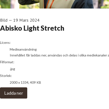
Bild
—
19 Mars 2024
Abisko Light Stretch
go to media item
Licens:
Medieanvändning
Innehållet får laddas ner, användas och delas i olika mediekanaler 
Filformat:
.jpg
Storlek:
2000 x 1334, 409 KB
Ladda ner