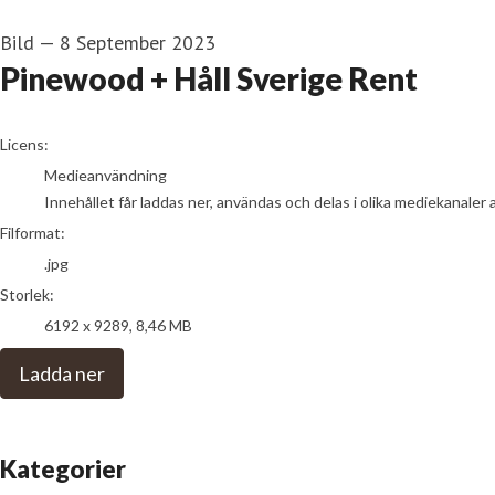
Bild
—
8 September 2023
Pinewood + Håll Sverige Rent
go to media item
Licens:
Medieanvändning
Innehållet får laddas ner, användas och delas i olika mediekanaler 
Filformat:
.jpg
Storlek:
6192 x 9289, 8,46 MB
Ladda ner
Kategorier