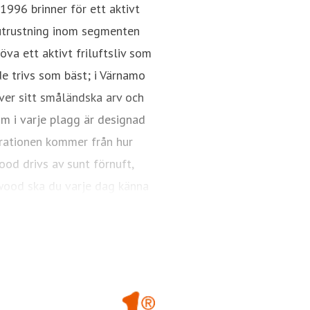
996 brinner för ett aktivt
 utrustning inom segmenten
öva ett aktivt friluftsliv som
de trivs som bäst; i Värnamo
ver sitt småländska arv och
öm i varje plagg är designad
irationen kommer från hur
ood drivs av sunt förnuft,
ewood ska du varje dag känna
vsett årstid och väder.