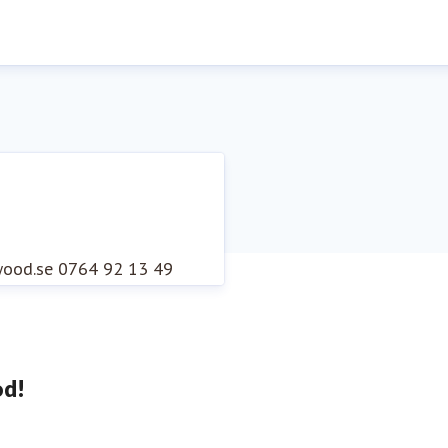
wood.se
0764 92 13 49
od!