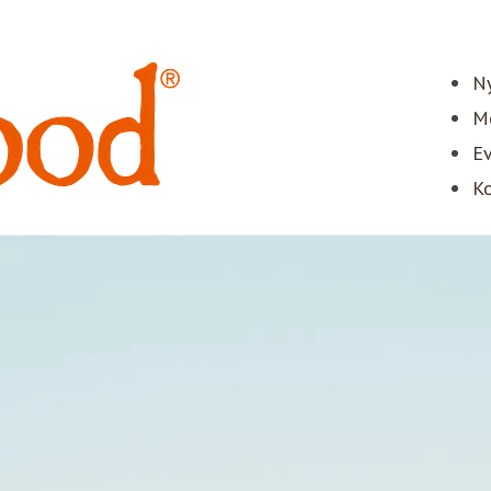
Ny
Me
E
Ko