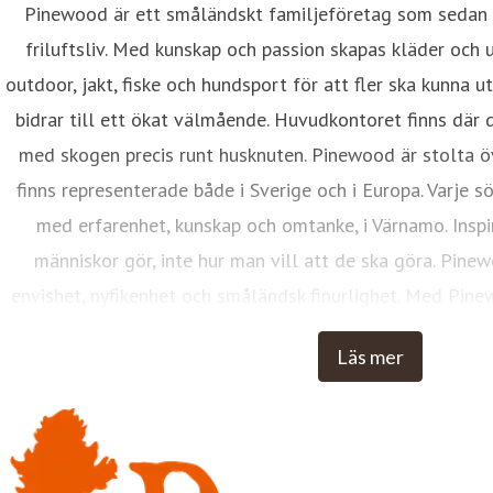
Pinewood är ett småländskt familjeföretag som sedan 1
friluftsliv. Med kunskap och passion skapas kläder och
outdoor, jakt, fiske och hundsport för att fler ska kunna ut
bidrar till ett ökat välmående. Huvudkontoret finns där 
med skogen precis runt husknuten. Pinewood är stolta ö
finns representerade både i Sverige och i Europa. Varje s
med erfarenhet, kunskap och omtanke, i Värnamo. Insp
människor gör, inte hur man vill att de ska göra. Pinew
envishet, nyfikenhet och småländsk finurlighet. Med Pin
dig trygg, fri, bekväm och inspirerad i naturen - oa
Läs mer