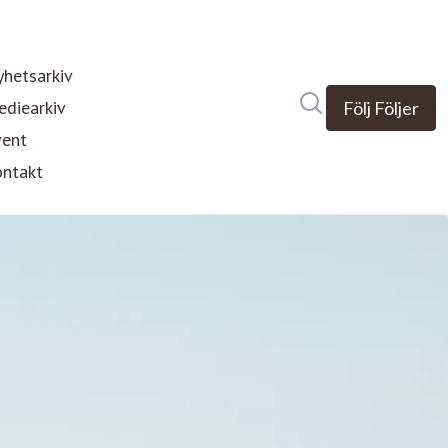
hetsarkiv
Sök i nyhetsrumm
diearkiv
Följ
Följer
vent
ntakt