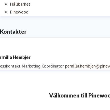
Hållbarhet
Pinewood
Kontakter
ernilla Hembjer
resskontakt
Marketing Coordinator
pernilla.hembjer@pine
Välkommen till Pinewo