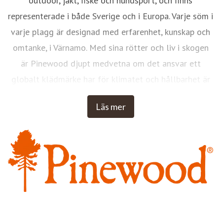
outdoor, jakt, fiske och hundsport, och finns
representerade i både Sverige och i Europa. Varje söm i
varje plagg är designad med erfarenhet, kunskap och
omtanke, i Värnamo. Med sina rötter och liv i skogen
är Pinewood djupt medvetna om det ansvar ett
globalt klädmärke har för klimatet och hållbarhet är
således en viktig fråga. Med Pinewood ska du varje
Läs mer
dag känna dig trygg, fri, bekväm och inspirerad i
naturen - oavsett årstid och väder.