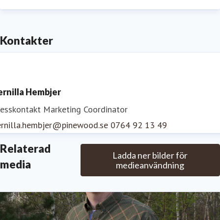
Kontakter
ernilla Hembjer
resskontakt
Marketing Coordinator
ernilla.hembjer@pinewood.se
0764 92 13 49
Relaterad
Ladda ner bilder för
media
medieanvändning