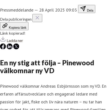
Pressmeddelande
—
28 April 2025 09:03
Dela
Dela publiceringen
Kopiera länk
Länk kopierad!
Ladda ner
En ny stig att följa – Pinewood
välkomnar ny VD
Pinewood välkomnar Andreas Esbjörnsson som ny VD. En
erfaren affärsutvecklare och engagerad ledare med
passion för jakt, fiske och liv nära naturen – nu tar han
över rodret för att tillsammans med Pinewood-familjen