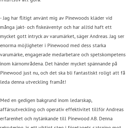
- Jag har flitigt använt mig av Pinewoods kläder vid
många jakt- och fiskeäventyr och har alltid haft ett
mycket gott intryck av varumärket, säger Andreas. Jag ser
enorma möjligheter i Pinewood med dess starka
varumärke, engagerade medarbetare och spetskompetens
inom kärnområdena. Det händer mycket spännande på
Pinewood just nu, och det ska bli fantastiskt roligt att få
leda denna utveckling framåt!
Med en gedigen bakgrund inom ledarskap,
affärsutveckling och operativ effektivitet tillför Andreas
erfarenhet och nytänkande till Pinewood AB. Denna
rekrytering är ett viktigt steg i företagets satsning mot