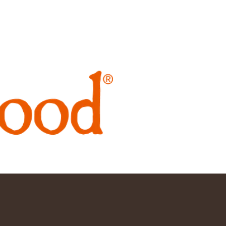
vsett årstid och väder.