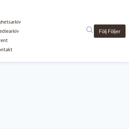
hetsarkiv
Sök i nyhetsrumm
diearkiv
Följ
Följer
vent
ntakt