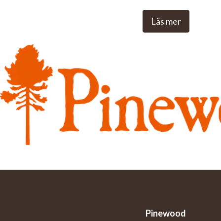
dig trygg, fri, bekväm och inspirerad i naturen - oa
Läs mer
Pinewood