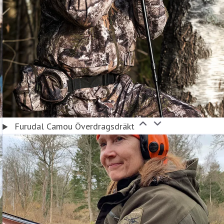
Furudal Camou Överdragsdräkt