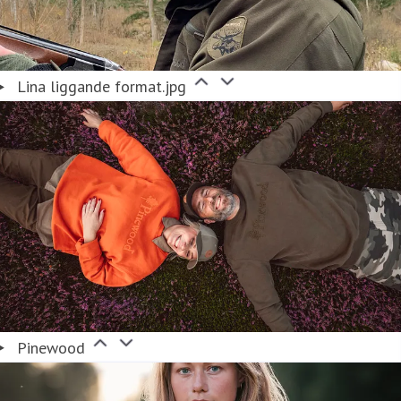
Lina liggande format.jpg
Pinewood