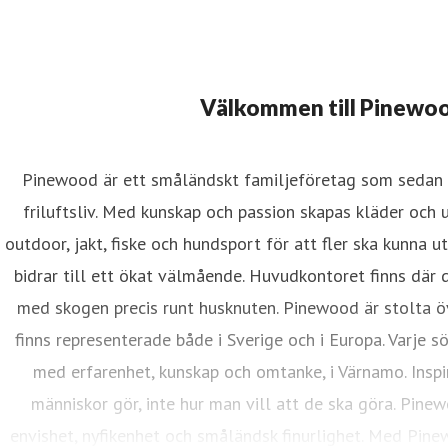
Välkommen till Pinewo
Pinewood är ett småländskt familjeföretag som sedan 1
friluftsliv. Med kunskap och passion skapas kläder och
outdoor, jakt, fiske och hundsport för att fler ska kunna ut
bidrar till ett ökat välmående. Huvudkontoret finns där 
med skogen precis runt husknuten. Pinewood är stolta ö
finns representerade både i Sverige och i Europa. Varje s
med erfarenhet, kunskap och omtanke, i Värnamo. Insp
människor gör, inte hur man vill att de ska göra. Pinew
envishet, nyfikenhet och småländsk finurlighet. Med Pin