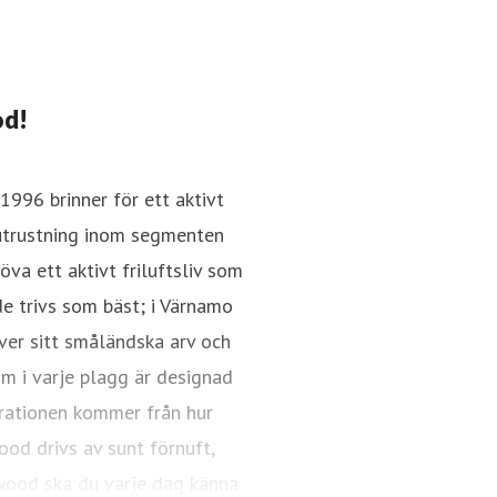
od!
996 brinner för ett aktivt
 utrustning inom segmenten
öva ett aktivt friluftsliv som
de trivs som bäst; i Värnamo
ver sitt småländska arv och
öm i varje plagg är designad
irationen kommer från hur
ood drivs av sunt förnuft,
ewood ska du varje dag känna