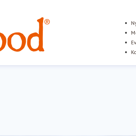
Ny
Me
E
Ko