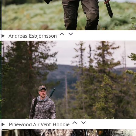
Andreas Esbjörnsson
Pinewood Air Vent Hoodie