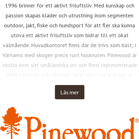
1996 brinner för ett aktivt friluftsliv. Med kunskap och
passion skapas kläder och utrustning inom segmenten
outdoor, jakt, fiske och hundsport för att fler ska kunna
utöva ett aktivt friluftsliv som bidrar till ett ökat
välmående. Huvudkontoret finns där de trivs som bäst; i
Värnamo med skogen precis runt husknuten. Pinewood är
stolta över sitt småländska arv och finns representerade
både i Sverige och i Europa. Varje söm i varje plagg är
designad med erfarenhet, kunskap och omtanke, i Värnamo.
Läs mer
Inspirationen kommer från hur människor gör, inte hur man
vill att de ska göra. Pinewood drivs av sunt förnuft,
envishet, nyfikenhet och småländsk finurlighet. Med
Pinewood ska du varje dag känna dig trygg, fri, bekväm
och inspirerad i naturen - oavsett årstid och väder.