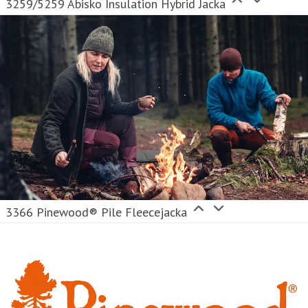
3259/5259 Abisko Insulation Hybrid Jacka
3366 Pinewood® Pile Fleecejacka