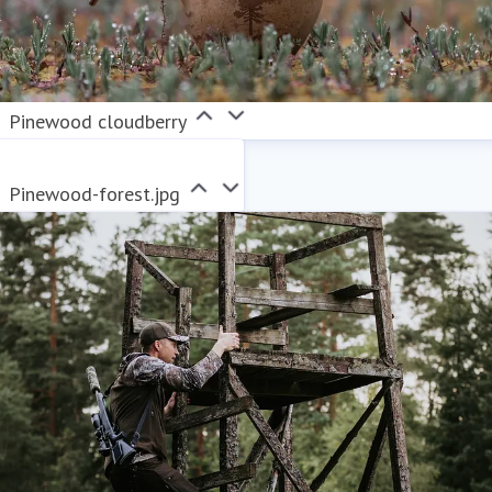
Pinewood cloudberry
Pinewood-forest.jpg