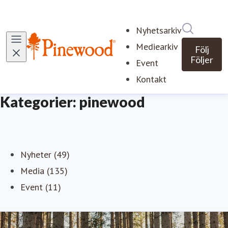
Sök i ny
Nyhetsarkiv
Mediearkiv
Följ
Följer
Event
Kontakt
Kategorier: pinewood
Nyheter (49)
Media (135)
Event (11)