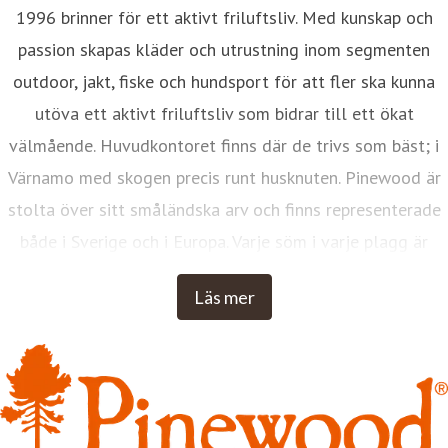
1996 brinner för ett aktivt friluftsliv. Med kunskap och
passion skapas kläder och utrustning inom segmenten
outdoor, jakt, fiske och hundsport för att fler ska kunna
utöva ett aktivt friluftsliv som bidrar till ett ökat
välmående. Huvudkontoret finns där de trivs som bäst; i
Värnamo med skogen precis runt husknuten. Pinewood är
stolta över sitt småländska arv och finns representerade
både i Sverige och i Europa. Varje söm i varje plagg är
designad med erfarenhet, kunskap och omtanke, i Värnamo.
Läs mer
Inspirationen kommer från hur människor gör, inte hur man
vill att de ska göra. Pinewood drivs av sunt förnuft,
envishet, nyfikenhet och småländsk finurlighet. Med
Pinewood ska du varje dag känna dig trygg, fri, bekväm
och inspirerad i naturen - oavsett årstid och väder.