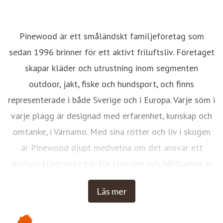
Pinewood är ett småländskt familjeföretag som
sedan 1996 brinner för ett aktivt friluftsliv. Företaget
skapar kläder och utrustning inom segmenten
outdoor, jakt, fiske och hundsport, och finns
representerade i både Sverige och i Europa. Varje söm i
varje plagg är designad med erfarenhet, kunskap och
omtanke, i Värnamo. Med sina rötter och liv i skogen
är Pinewood djupt medvetna om det ansvar ett
globalt klädmärke har för klimatet och hållbarhet är
således en viktig fråga för oss. Med Pinewood ska du
Läs mer
varje dag känna dig trygg, fri, bekväm och inspirerad i
naturen - oavsett årstid och väder.