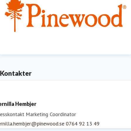
Kontakter
ernilla Hembjer
resskontakt
Marketing Coordinator
ernilla.hembjer@pinewood.se
0764 92 13 49