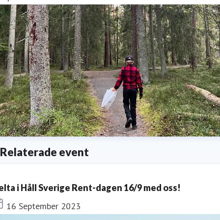
Relaterade event
elta i Håll Sverige Rent-dagen 16/9 med oss!
Tid
16 September 2023