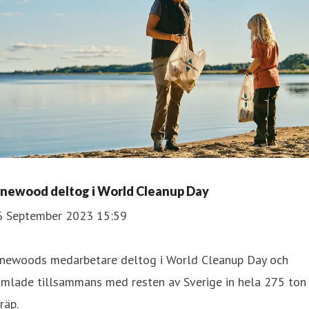
inewood deltog i World Cleanup Day
6 September 2023 15:59
inewoods medarbetare deltog i World Cleanup Day och
amlade tillsammans med resten av Sverige in hela 275 ton
räp.