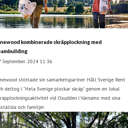
inewood kombinerade skräpplockning med
eambuilding
7 September 2024 11:36
inewood stöttade sin samarbetspartner Håll Sverige Rent
h deltog i "Hela Sverige plockar skräp" genom en lokal
räpplockningsaktivitet vid Osudden i Värnamo med sina
ställda och familjer.